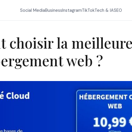
Social Media
Business
Instagram
TikTok
Tech & IA
SEO
choisir la meilleur
ébergement web ?