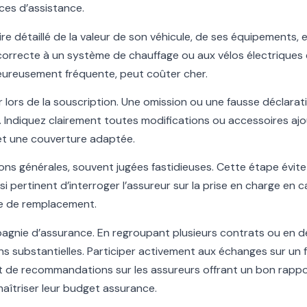
ices d’assistance.
aire détaillé de la valeur de son véhicule, de ses équipements,
incorrecte à un système de chauffage ou aux vélos électrique
alheureusement fréquente, peut coûter cher.
eur lors de la souscription. Une omission ou une fausse déclarat
. Indiquez clairement toutes modifications ou accessoires ajou
 et une couverture adaptée.
ions générales, souvent jugées fastidieuses. Cette étape évit
si pertinent d’interroger l’assureur sur la prise en charge en c
le de remplacement.
mpagnie d’assurance. En regroupant plusieurs contrats ou en
s substantielles. Participer activement aux échanges sur un
 et de recommandations sur les assureurs offrant un bon rapp
maîtriser leur budget assurance.