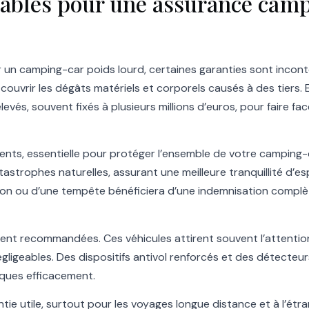
sables pour une assurance camp
r un camping-car poids lourd, certaines garanties sont incont
e couvrir les dégâts matériels et corporels causés à des tiers. 
evés, souvent fixés à plusieurs millions d’euros, pour faire f
nts, essentielle pour protéger l’ensemble de votre camping-
tastrophes naturelles, assurant une meilleure tranquillité d’e
ion ou d’une tempête bénéficiera d’une indemnisation complèt
ent recommandées. Ces véhicules attirent souvent l’attention, 
ligeables. Des dispositifs antivol renforcés et des détecteur
sques efficacement.
e utile, surtout pour les voyages longue distance et à l’étrang