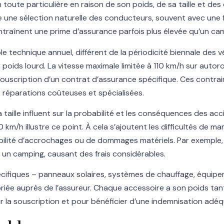
toute particulière en raison de son poids, de sa taille et des
e une sélection naturelle des conducteurs, souvent avec une f
entraînent une prime d’assurance parfois plus élevée qu’un c
technique annuel, différent de la périodicité biennale des véh
n poids lourd. La vitesse maximale limitée à 110 km/h sur auto
souscription d’un contrat d’assurance spécifique. Ces contrai
s réparations coûteuses et spécialisées.
la taille influent sur la probabilité et les conséquences des a
 km/h illustre ce point. À cela s’ajoutent les difficultés de 
abilité d’accrochages ou de dommages matériels. Par exemple
 un camping, causant des frais considérables.
cifiques – panneaux solaires, systèmes de chauffage, équip
iée auprès de l’assureur. Chaque accessoire a son poids tant s
r la souscription et pour bénéficier d’une indemnisation adéq